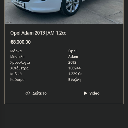
Opel Adam 2013 JAM 1.2cc
€
8.000,00
Μάρκα
Opel
Μοντέλο
Adam
Χρονολογία
2013
Χιλιόμετρα
108944
Κυβικά
1.229 Cc
Καύσιμο
Βενζίνη
Δείτε το
Video