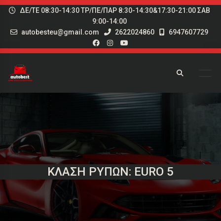
ΔΕ/ΤΕ 08:30-14:30 ΤΡ/ΠΕ/ΠΑΡ 8:30-14:30&17:30-21:00 ΣΑΒ
9:00-14:00
autobesteu@gmail.com
2622024860
6947607729
ΚΛΆΣΗ ΡΎΠΩΝ: EURO 5