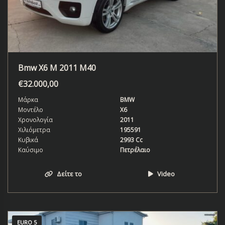
Bmw X6 M 2011 M40
€
32.000,00
Μάρκα
BMW
Μοντέλο
X6
Χρονολογία
2011
Χιλιόμετρα
195591
Κυβικά
2993 Cc
Καύσιμο
Πετρέλαιο
Δείτε το
Video
EURO 5