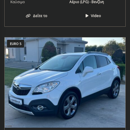
Καύσιμο
Αέριο (LPG) - Βενζίνη
Δείτε το
Video
EURO 5