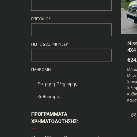
ΕΠΙΤΌΚΙΟ*
Nis
ΠΕΡΊΟΔΟΣ (ΜΉΝΕΣ)*
4X4
€
24
ΠΛΗΡΩΜΉ
Μάρκ
Μοντ
Χρον
Εκτίμηση Πληρωμής
Χιλιό
Κυβι
Καθαρισμός
Καύσ
ΠΡΟΓΡΆΜΜΑΤΑ
ΧΡΗΜΑΤΟΔΌΤΗΣΗΣ: