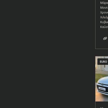
Μάρκ
Μοντ
Χρον
Χιλιό
Κυβι
Καύσ
EURO 