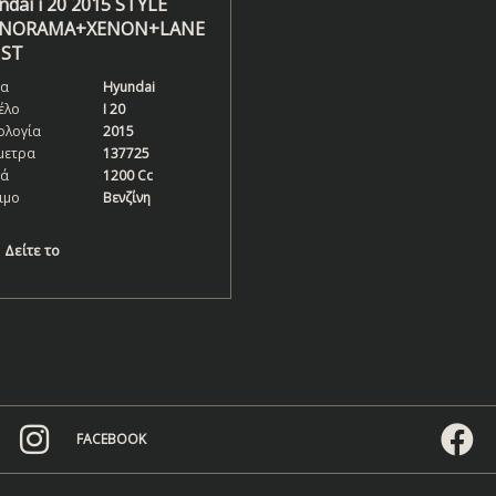
dai i 20 2015 STYLE
ANORAMA+XENON+LANE
IST
α
Hyundai
έλο
I 20
ολογία
2015
μετρα
137725
κά
1200 Cc
ιμο
Βενζίνη
Δείτε το
FACEBOOK