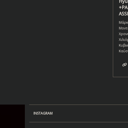
Hyun
+P
ASS
Μάρκ
Μοντ
Χρον
Χιλιό
Κυβι
Καύσ
INSTAGRAM