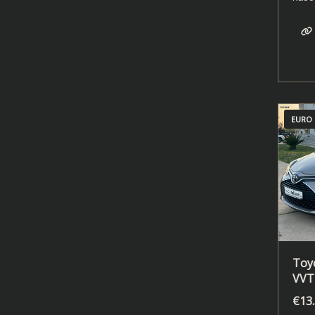
EURO 
Toyo
VVT-
€
13