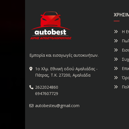
ΧΡΉΣΙ
Η Ετ
Πωλ
Εισ
Εμπορία και εισαγωγές αυτοκινήτων.
Συχ
Επι
1ο Χλμ. Εθνική οδού Αμαλιάδας -
Πάτρας, Τ.Κ. 27200, Αμαλιάδα
Όρο
Πολ
2622024860
6947607729
autobesteu@gmail.com