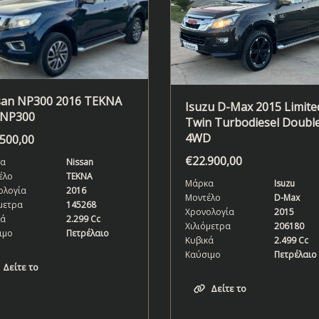
san NP300 2016 TEKNA
Isuzu D-Max 2015 Limited
 NP300
Twin Turbodiesel Doubl
4WD
.500,00
€
22.900,00
α
Nissan
έλο
TEKNA
Μάρκα
Isuzu
ολογία
2016
Μοντέλο
D-Max
μετρα
145268
Χρονολογία
2015
κά
2.299 Cc
Χιλιόμετρα
206180
ιμο
Πετρέλαιο
Κυβικά
2.499 Cc
Καύσιμο
Πετρέλαιο
Δείτε το
Δείτε το