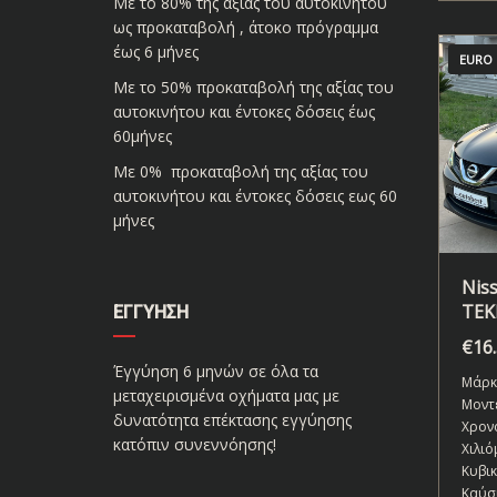
Με το 80% της αξίας του αυτοκινήτου
ως προκαταβολή , άτοκο πρόγραμμα
έως 6 μήνες
EURO 
Με το 50% προκαταβολή της αξίας του
αυτοκινήτου και έντοκες δόσεις έως
60μήνες
Με 0% προκαταβολή της αξίας του
αυτοκινήτου και έντοκες δόσεις εως 60
μήνες
Nis
TEK
ΕΓΓΎΗΣΗ
€
16
Έγγύηση 6 μηνών σε όλα τα
Μάρκ
μεταχειρισμένα οχήματα μας με
Μοντ
δυνατότητα επέκτασης εγγύησης
Χρον
κατόπιν συνεννόησης!
Χιλιό
Κυβι
Καύσ