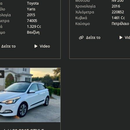
Μοντέλο
NV 200
α
Toyota
Χρονολογία
2016
έλο
Yaris
Χιλιόμετρα
220852
ολογία
2015
Κυβικά
1461 Cc
μετρα
74005
Καύσιμο
Πετρέλαιο
κά
1.329 Cc
ιμο
Βενζίνη
Δείτε το
Vi
Δείτε το
Video
6