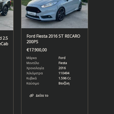
Ford Fiesta 2016 ST RECARO
 2.5
200PS
eCab
€
17.900,00
Μάρκα
Ford
Μοντέλο
Fiesta
Χρονολογία
2016
Χιλιόμετρα
110494
Κυβικά
1.596 Cc
Καύσιμο
Βενζίνη
Δείτε το