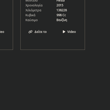
Μοντέλο
Fiesta
Χρονολογία
2015
Χιλιόμετρα
138228
Κυβικά
998 Cc
Καύσιμο
Βενζίνη
deo
Δείτε το
Video