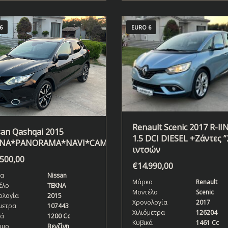
6
EURO 6
Renault Scenic 2017 R-lI
san Qashqai 2015
1.5 DCI DIESEL +Ζάντες ”
NA*PANORAMA*NAVI*CAMERA*
ιντσών
.500,00
€
14.990,00
α
Nissan
Μάρκα
Renault
έλο
TEKNA
Μοντέλο
Scenic
ολογία
2015
Χρονολογία
2017
μετρα
107443
Χιλιόμετρα
126204
κά
1200 Cc
Κυβικά
1461 Cc
ιμο
Βενζίνη