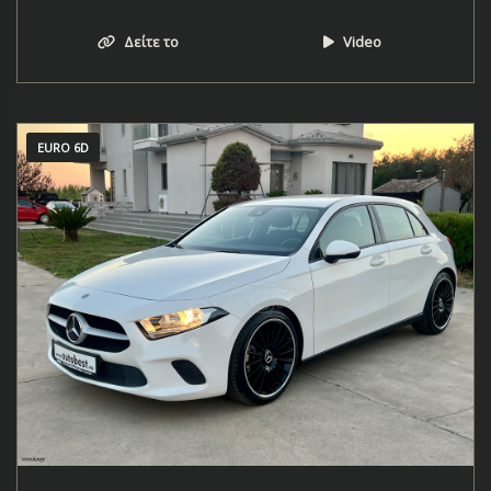
Δείτε το
Video
EURO 6D