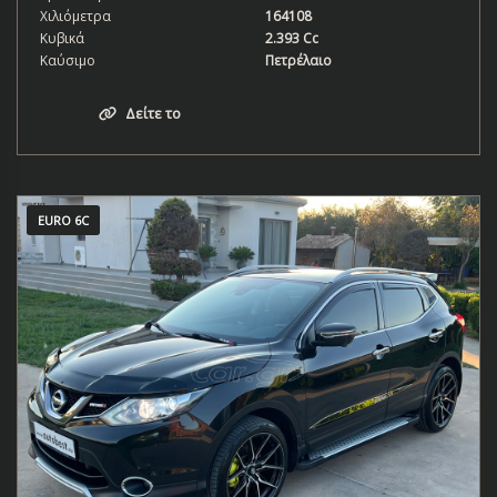
Χιλιόμετρα
164108
Κυβικά
2.393 Cc
Καύσιμο
Πετρέλαιο
Δείτε το
EURO 6C