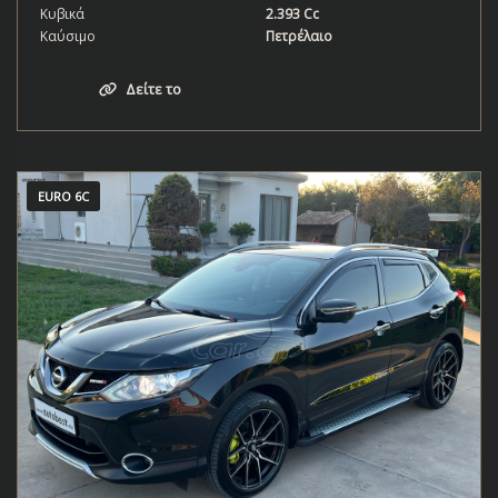
Κυβικά
2.393 Cc
Καύσιμο
Πετρέλαιο
Δείτε το
EURO 6C