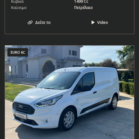
Κυβικά
1499 Cc
Καύσιμο
Πετρέλαιο
Δείτε το
Video
EURO 6C