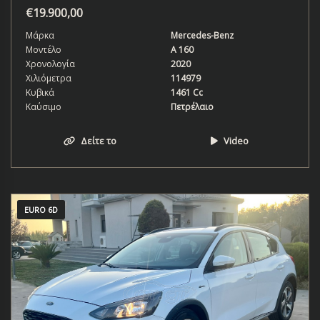
€
19.900,00
Μάρκα
Mercedes-Benz
Μοντέλο
Α 160
Χρονολογία
2020
Χιλιόμετρα
114979
Κυβικά
1461 Cc
Καύσιμο
Πετρέλαιο
Δείτε το
Video
EURO 6D