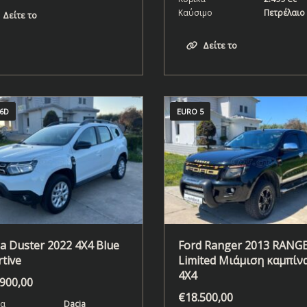
Καύσιμο
Πετρέλαιο
Δείτε το
Δείτε το
6D
EURO 5
a Duster 2022 4X4 Blue
Ford Ranger 2013 RANG
tive
Limited Μιάμιση καμπίν
4X4
.900,00
€
18.500,00
α
Dacia