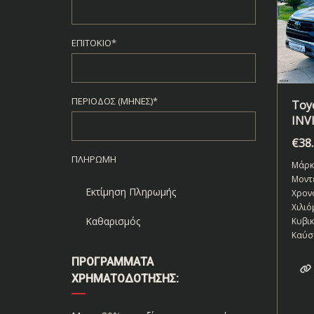
ΕΠΙΤΌΚΙΟ*
ΠΕΡΊΟΔΟΣ (ΜΉΝΕΣ)*
Toyo
INV
€
38
ΠΛΗΡΩΜΉ
Μάρκ
Μοντ
Εκτίμηση Πληρωμής
Χρον
Χιλιό
Καθαρισμός
Κυβι
Καύσ
ΠΡΟΓΡΆΜΜΑΤΑ
ΧΡΗΜΑΤΟΔΌΤΗΣΗΣ: