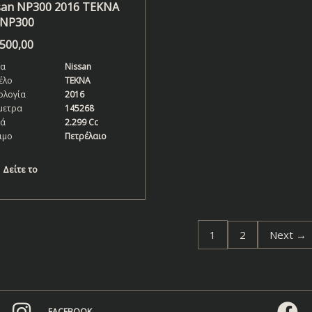
san NP300 2016 TEKNA
 NP300
.500,00
α
Nissan
έλο
TEKNA
ολογία
2016
μετρα
145268
κά
2.299 Cc
ιμο
Πετρέλαιο
Δείτε το
1
2
Next →
FACEBOOK