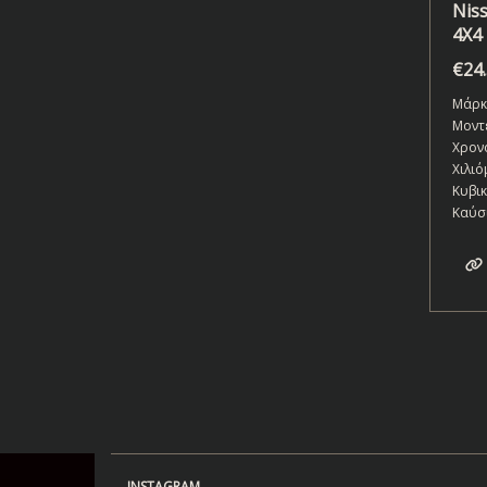
Nis
4X4
€
24
Μάρκ
Μοντ
Χρον
Χιλιό
Κυβι
Καύσ
INSTAGRAM