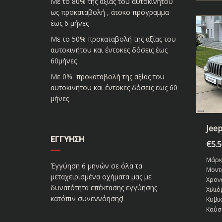
Με το 80% της αξίας του αυτοκινήτου
ως προκαταβολή , άτοκο πρόγραμμα
έως 6 μήνες
Με το 50% προκαταβολή της αξίας του
αυτοκινήτου και έντοκες δόσεις έως
60μήνες
Με 0% προκαταβολή της αξίας του
αυτοκινήτου και έντοκες δόσεις εως 60
μήνες
Jee
ΕΓΓΎΗΣΗ
€
5.
Μάρκ
Έγγύηση 6 μηνών σε όλα τα
Μοντ
μεταχειρισμένα οχήματα μας με
Χρον
δυνατότητα επέκτασης εγγύησης
Χιλιό
κατόπιν συνεννόησης!
Κυβι
Καύσ