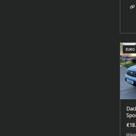
EURO 
Daci
Spor
€
18
Μάρκ