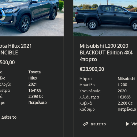
ta Hilux 2021
Mitsubishi L200 2020
INCIBLE
BLACKOUT Edition 4X4
4πορτο
.500,00
€
23.900,00
α
Toyota
έλο
Hilux
Μάρκα
Mitsubishi
ολογία
2021
Μοντέλο
L 200
μετρα
164108
Χρονολογία
2020
κά
2.393 Cc
Χιλιόμετρα
163865
ιμο
Πετρέλαιο
Κυβικά
2.268 Cc
Καύσιμο
Πετρέλαιο
Δείτε το
Δείτε το
Vi