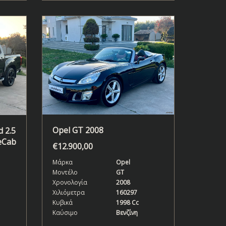
Opel GT 2008
 2.5
eCab
€
12.900,00
Μάρκα
Opel
Μοντέλο
GT
Χρονολογία
2008
Χιλιόμετρα
160297
Κυβικά
1998 Cc
Καύσιμο
Βενζίνη