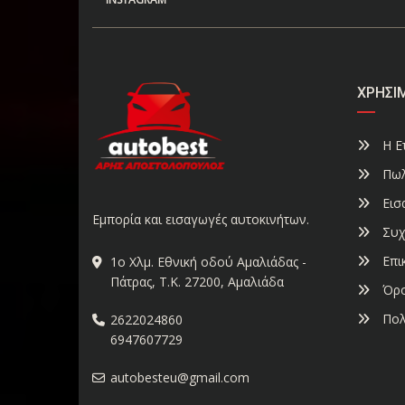
ΧΡΉΣΙ
Η Ετ
Πωλ
Εισ
Εμπορία και εισαγωγές αυτοκινήτων.
Συχ
Επι
1ο Χλμ. Εθνική οδού Αμαλιάδας -
Πάτρας, Τ.Κ. 27200, Αμαλιάδα
Όρο
Πολ
2622024860
6947607729
autobesteu@gmail.com