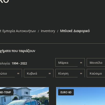
t Εμπορία Αυτοκινήτων
Inventory
Μπλοκέ Διαφορικό
χήματα που ταιριάζουν
Μάρκα
Μοντέλο
ολογία:
βώτιο
Κυβικά
Κίνηση
Καύσιμο
6D-TEMP
EURO 6D