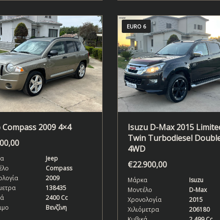
EURO 6
p Compass 2009 4×4
Isuzu D-Max 2015 Limited
Twin Turbodiesel Doubl
500,00
4WD
α
Jeep
€
22.900,00
έλο
Compass
ολογία
2009
Μάρκα
Isuzu
μετρα
138435
Μοντέλο
D-Max
κά
2400 Cc
Χρονολογία
2015
ιμο
Βενζίνη
Χιλιόμετρα
206180
Κυβικά
2.499 Cc