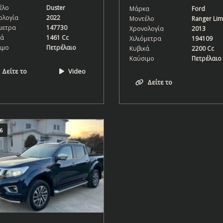
έλο
Duster
Μάρκα
Ford
ολογία
2022
Μοντέλο
Ranger Lim
μετρα
147730
Χρονολογία
2013
κά
1461 Cc
Χιλιόμετρα
194109
ιμο
Πετρέλαιο
Κυβικά
2200 Cc
Καύσιμο
Πετρέλαιο
Δείτε το
Video
Δείτε το
6