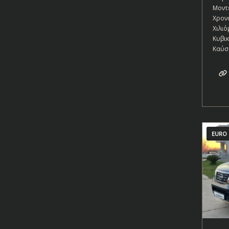
Μοντ
Χρον
Χιλιό
Κυβι
Καύσ
EURO 