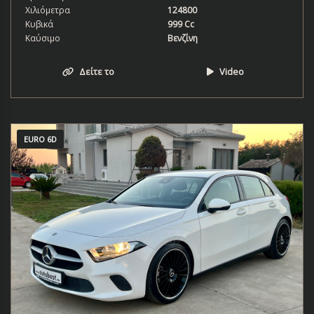
Χιλιόμετρα
124800
Κυβικά
999 Cc
Καύσιμο
Βενζίνη
Δείτε το
Video
EURO 6D