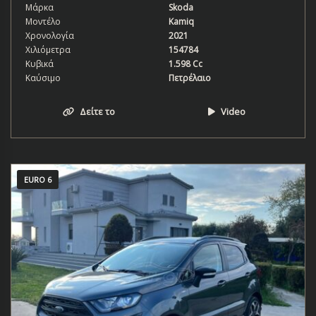
Μάρκα
Skoda
Μοντέλο
Kamiq
Χρονολογία
2021
Χιλιόμετρα
154784
Κυβικά
1.598 Cc
Καύσιμο
Πετρέλαιο
Δείτε το
Video
EURO 6