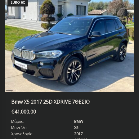
EURO 6C
Bmw X5 2017 25D XDRIVE 7ΘΕΣΙΟ
€
41.000,00
Μάρκα
BMW
Μοντέλο
X5
Χρονολογία
2017