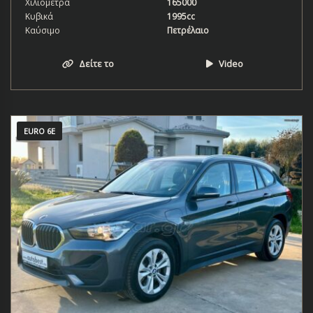
Χιλιόμετρα
165000
Κυβικά
1995cc
Καύσιμο
Πετρέλαιο
Δείτε το
Video
EURO 6E