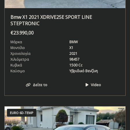
Bmw X1 2021 XDRIVE25E SPORT LINE
STEPTRONIC
€
23.990,00
Μάρκα
BMW
Μοντέλο
X1
Χρονολογία
2021
Χιλιόμετρα
98457
Κυβικά
1500 Cc
Καύσιμο
Υβριδικό Βενζίνη
Δείτε το
Video
EURO 6D-TEMP