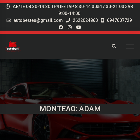
ΔΕ/ΤΕ 08:30-14:30 ΤΡ/ΠΕ/ΠΑΡ 8:30-14:30&17:30-21:00 ΣΑΒ
9:00-14:00
autobesteu@gmail.com
2622024860
6947607729
ΜΟΝΤΈΛΟ: ADAM