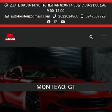
ΔΕ/ΤΕ 08:30-14:30 ΤΡ/ΠΕ/ΠΑΡ 8:30-14:30&17:30-21:00 ΣΑΒ
9:00-14:00
autobesteu@gmail.com
2622024860
6947607729
ΜΟΝΤΈΛΟ: GT