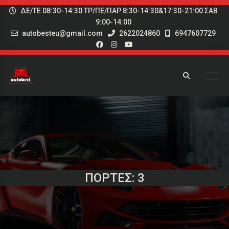
ΔΕ/ΤΕ 08:30-14:30 ΤΡ/ΠΕ/ΠΑΡ 8:30-14:30&17:30-21:00 ΣΑΒ
9:00-14:00
autobesteu@gmail.com
2622024860
6947607729
ΠΌΡΤΕΣ: 3