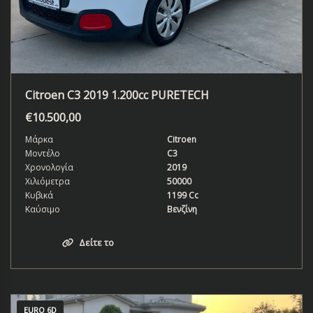
Citroen C3 2019 1.200cc PURETECH
€
10.500,00
Μάρκα
Citroen
Μοντέλο
C3
Χρονολογία
2019
Χιλιόμετρα
50000
Κυβικά
1199 Cc
Καύσιμο
Βενζίνη
Δείτε το
EURO 6D