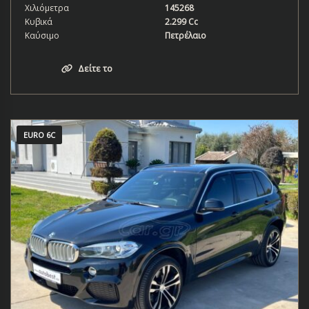
Χιλιόμετρα
145268
Κυβικά
2.299 Cc
Καύσιμο
Πετρέλαιο
Δείτε το
EURO 6C