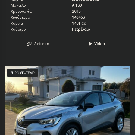
Μοντέλο
A 180
Χρονολογία
2018
Χιλιόμετρα
148468
Κυβικά
1461 Cc
Καύσιμο
Πετρέλαιο
Δείτε το
Video
EURO 6D-TEMP