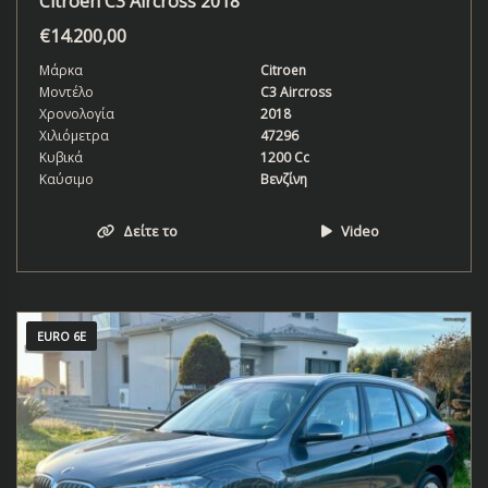
Citroen C3 Aircross 2018
€
14.200,00
Μάρκα
Citroen
Μοντέλο
C3 Aircross
Χρονολογία
2018
Χιλιόμετρα
47296
Κυβικά
1200 Cc
Καύσιμο
Βενζίνη
Δείτε το
Video
EURO 6E