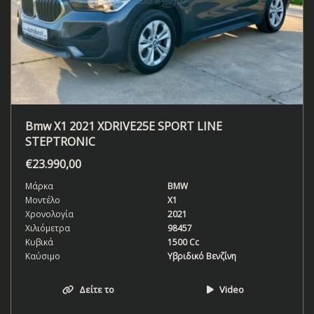
Bmw X1 2021 XDRIVE25E SPORT LINE
STEPTRONIC
€
23.990,00
Μάρκα
BMW
Μοντέλο
X1
Χρονολογία
2021
Χιλιόμετρα
98457
Κυβικά
1500 Cc
Καύσιμο
Υβριδικό Βενζίνη
Δείτε το
Video