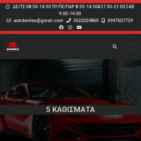
ΔΕ/ΤΕ 08:30-14:30 ΤΡ/ΠΕ/ΠΑΡ 8:30-14:30&17:30-21:00 ΣΑΒ
9:00-14:00
autobesteu@gmail.com
2622024860
6947607729
5 ΚΑΘΊΣΜΑΤΑ