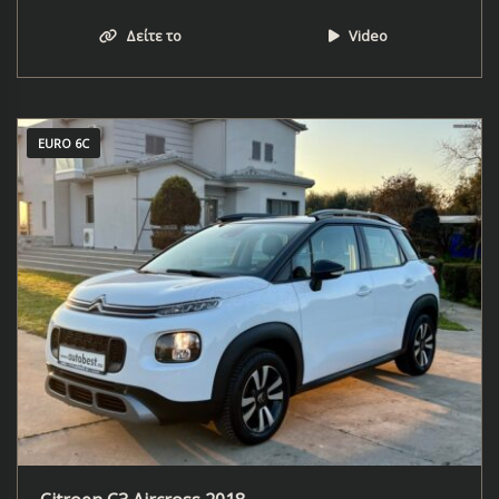
Δείτε το
Video
EURO 6C