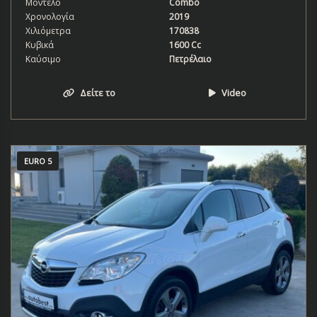
Μοντέλο
Combo
Χρονολογία
2019
Χιλιόμετρα
170838
Κυβικά
1600 Cc
Καύσιμο
Πετρέλαιο
Δείτε το
Video
EURO 5