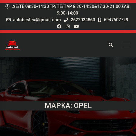
ΔΕ/ΤΕ 08:30-14:30 ΤΡ/ΠΕ/ΠΑΡ 8:30-14:30&17:30-21:00 ΣΑΒ
9:00-14:00
autobesteu@gmail.com
2622024860
6947607729
ΜΆΡΚΑ: OPEL