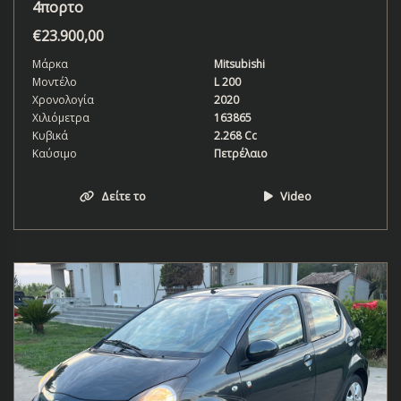
4πορτο
€
23.900,00
Μάρκα
Mitsubishi
Μοντέλο
L 200
Χρονολογία
2020
Χιλιόμετρα
163865
Κυβικά
2.268 Cc
Καύσιμο
Πετρέλαιο
Δείτε το
Video