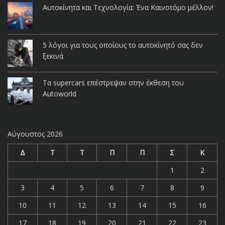
Αυτοκίνητα και Τεχνολογία: Ένα Καινοτόμο μέλλον!
5 λόγοι για τους οποίους το αυτοκίνητό σας δεν
ξεκινά
Τα supercars επέστρεψαν στην έκθεση του
Autoworld
Αύγουστος 2026
Δ
Τ
Τ
Π
Π
Σ
Κ
1
2
3
4
5
6
7
8
9
10
11
12
13
14
15
16
17
18
19
20
21
22
23