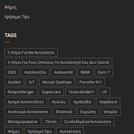
Φήμες
Χρήσιμα Tips
TAGS
5 Λόγοι Για Να Αγοράσετε
5 Λόγοι Για Τους Οποίους Το Αυτοκίνητό Σας Δεν Ξεκινά
2023
Autobest.eu
Autoworld
BMW
Euro 7
Guides
IoT
Nissan Qashqai
Porsche 911
Roland Berger
Supercars
Tesla Model Y
UV
Αγορά Αυτοκινήτου
Αγώνες
Αμαλιάδα
Ασφάλεια
Αυτόνομα Αυτοκίνητα
Ελαστικά
Ευρώπη
Ιστορία
Μεταχειρισμένο
Πίεση
Συνδεδεμένα Αυτοκίνητα
Φήμες
Χρήσιμα Tips
Αυτοκίνητα