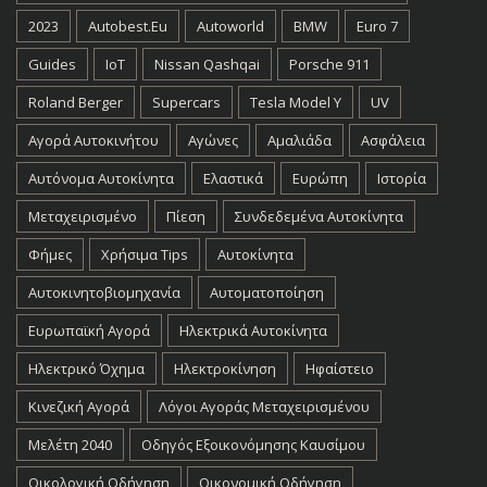
2023
Autobest.eu
Autoworld
BMW
Euro 7
Guides
IoT
Nissan Qashqai
Porsche 911
Roland Berger
Supercars
Tesla Model Y
UV
Αγορά Αυτοκινήτου
Αγώνες
Αμαλιάδα
Ασφάλεια
Αυτόνομα Αυτοκίνητα
Ελαστικά
Ευρώπη
Ιστορία
Μεταχειρισμένο
Πίεση
Συνδεδεμένα Αυτοκίνητα
Φήμες
Χρήσιμα Tips
Αυτοκίνητα
Αυτοκινητοβιομηχανία
Αυτοματοποίηση
Ευρωπαϊκή Αγορά
Ηλεκτρικά Αυτοκίνητα
Ηλεκτρικό Όχημα
Ηλεκτροκίνηση
Ηφαίστειο
Κινεζική Αγορά
Λόγοι Αγοράς Μεταχειρισμένου
Μελέτη 2040
Οδηγός Εξοικονόμησης Καυσίμου
Οικολογική Οδήγηση
Οικονομική Οδήγηση