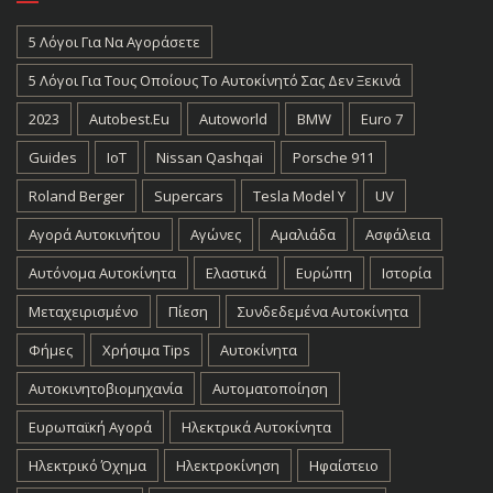
5 Λόγοι Για Να Αγοράσετε
5 Λόγοι Για Τους Οποίους Το Αυτοκίνητό Σας Δεν Ξεκινά
2023
Autobest.eu
Autoworld
BMW
Euro 7
Guides
IoT
Nissan Qashqai
Porsche 911
Roland Berger
Supercars
Tesla Model Y
UV
Αγορά Αυτοκινήτου
Αγώνες
Αμαλιάδα
Ασφάλεια
Αυτόνομα Αυτοκίνητα
Ελαστικά
Ευρώπη
Ιστορία
Μεταχειρισμένο
Πίεση
Συνδεδεμένα Αυτοκίνητα
Φήμες
Χρήσιμα Tips
Αυτοκίνητα
Αυτοκινητοβιομηχανία
Αυτοματοποίηση
Ευρωπαϊκή Αγορά
Ηλεκτρικά Αυτοκίνητα
Ηλεκτρικό Όχημα
Ηλεκτροκίνηση
Ηφαίστειο