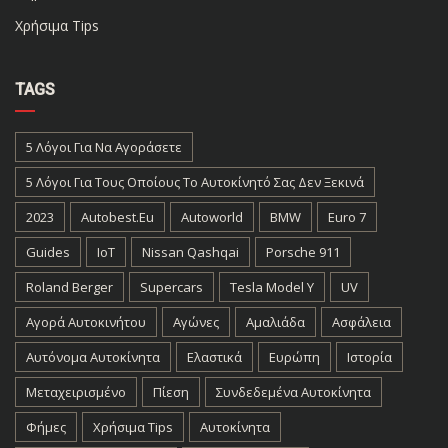
Χρήσιμα Tips
TAGS
5 Λόγοι Για Να Αγοράσετε
5 Λόγοι Για Τους Οποίους Το Αυτοκίνητό Σας Δεν Ξεκινά
2023
Autobest.eu
Autoworld
BMW
Euro 7
Guides
IoT
Nissan Qashqai
Porsche 911
Roland Berger
Supercars
Tesla Model Y
UV
Αγορά Αυτοκινήτου
Αγώνες
Αμαλιάδα
Ασφάλεια
Αυτόνομα Αυτοκίνητα
Ελαστικά
Ευρώπη
Ιστορία
Μεταχειρισμένο
Πίεση
Συνδεδεμένα Αυτοκίνητα
Φήμες
Χρήσιμα Tips
Αυτοκίνητα