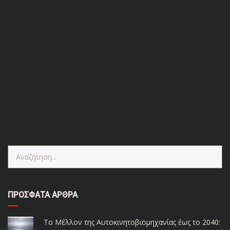
6 ΕΚΠΛΗΚΤΙΚΆ ΣΤΟΙΧΕΊΑ ΓΙΑ ΤΗ MERCEDES S
680 GUARD
6 εκπληκτικά στοιχεία για τη Mercedes S 680 Guard
Στην επερχόμενη έκθεση αυτοκινήτου του Μονάχου,
η Mercedes S 680 Guard είναι η θωρακισμένη έκδοση
της S-Class. Ένα κανονικό σεντάν με κανονική
εμφάνιση που μπορεί να αντέξει επιθέσεις ακόμα και
βαρέων όπλων. Εδώ είναι 6 εκπληκτικά στοιχεία για
αυτό το θωρακισμένο γερμανικό "θηρίο". 1 - Άδεια [...]
ΠΡΌΣΦΑΤΑ ΆΡΘΡΑ
Το Μέλλον της Αυτοκινητοβιομηχανίας έως το 2040: