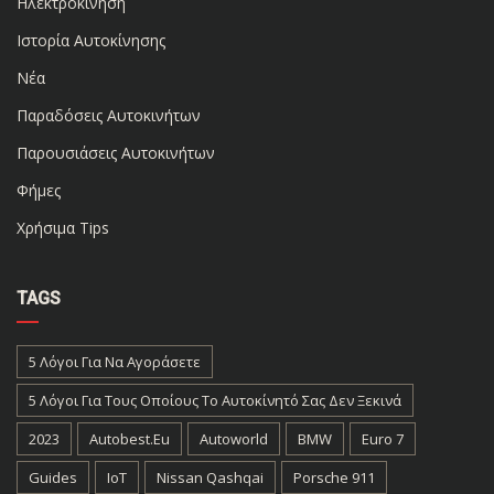
Ηλεκτροκίνηση
Ιστορία Αυτοκίνησης
Νέα
Παραδόσεις Αυτοκινήτων
Παρουσιάσεις Αυτοκινήτων
Φήμες
Χρήσιμα Tips
TAGS
5 Λόγοι Για Να Αγοράσετε
5 Λόγοι Για Τους Οποίους Το Αυτοκίνητό Σας Δεν Ξεκινά
2023
Autobest.eu
Autoworld
BMW
Euro 7
Guides
IoT
Nissan Qashqai
Porsche 911