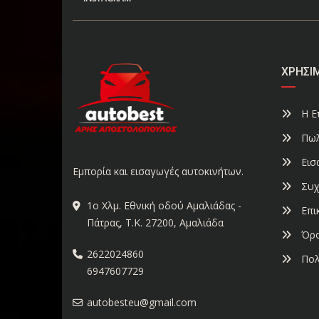
ΧΡΉΣΙ
Η Ετ
Πωλ
Εισ
Εμπορία και εισαγωγές αυτοκινήτων.
Συχ
1ο Χλμ. Εθνική οδού Αμαλιάδας -
Επι
Πάτρας, Τ.Κ. 27200, Αμαλιάδα
Όρο
2622024860
Πολ
6947607729
autobesteu@gmail.com