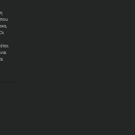
 η
 που
ρκα,
Οι
ρέπει
ίναι
αι