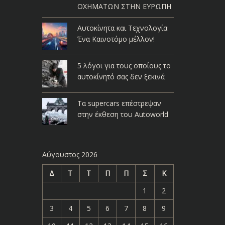
ΟΧΗΜΑΤΩΝ ΣΤΗΝ ΕΥΡΩΠΗ
Αυτοκίνητα και Τεχνολογία:
Ένα Καινοτόμο μέλλον!
5 λόγοι για τους οποίους το
αυτοκίνητό σας δεν ξεκινά
Τα supercars επέστρεψαν
στην έκθεση του Autoworld
Αύγουστος 2026
Δ
Τ
Τ
Π
Π
Σ
Κ
1
2
3
4
5
6
7
8
9