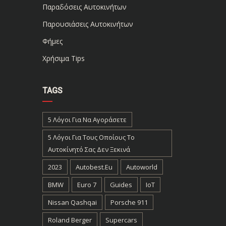
Παραδόσεις Αυτοκινήτων
Παρουσιάσεις Αυτοκινήτων
Φήμες
Χρήσιμα Tips
TAGS
5 Λόγοι Για Να Αγοράσετε
5 Λόγοι Για Τους Οποίους Το
Αυτοκίνητό Σας Δεν Ξεκινά
2023
Autobest.eu
Autoworld
BMW
Euro 7
Guides
IoT
Nissan Qashqai
Porsche 911
Roland Berger
Supercars