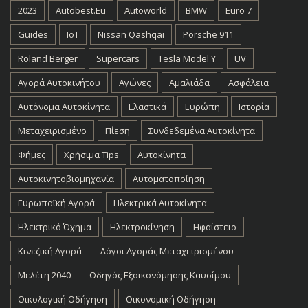
2023
Autobest.eu
Autoworld
BMW
Euro 7
Guides
IoT
Nissan Qashqai
Porsche 911
Roland Berger
Supercars
Tesla Model Y
UV
Αγορά Αυτοκινήτου
Αγώνες
Αμαλιάδα
Ασφάλεια
Αυτόνομα Αυτοκίνητα
Ελαστικά
Ευρώπη
Ιστορία
Μεταχειρισμένο
Πίεση
Συνδεδεμένα Αυτοκίνητα
Φήμες
Χρήσιμα Tips
Αυτοκίνητα
Αυτοκινητοβιομηχανία
Αυτοματοποίηση
Ευρωπαϊκή Αγορά
Ηλεκτρικά Αυτοκίνητα
Ηλεκτρικό Όχημα
Ηλεκτροκίνηση
Ηφαίστειο
Κινεζική Αγορά
Λόγοι Αγοράς Μεταχειρισμένου
Μελέτη 2040
Οδηγός Εξοικονόμησης Καυσίμου
Οικολογική Οδήγηση
Οικονομική Οδήγηση