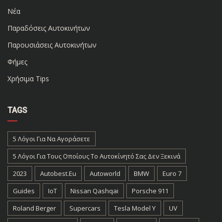
Νέα
Παραδόσεις Αυτοκινήτων
Παρουσιάσεις Αυτοκινήτων
Φήμες
Χρήσιμα Tips
TAGS
5 Λόγοι Για Να Αγοράσετε
5 Λόγοι Για Τους Οποίους Το Αυτοκίνητό Σας Δεν Ξεκινά
2023
Autobest.eu
Autoworld
BMW
Euro 7
Guides
IoT
Nissan Qashqai
Porsche 911
Roland Berger
Supercars
Tesla Model Y
UV