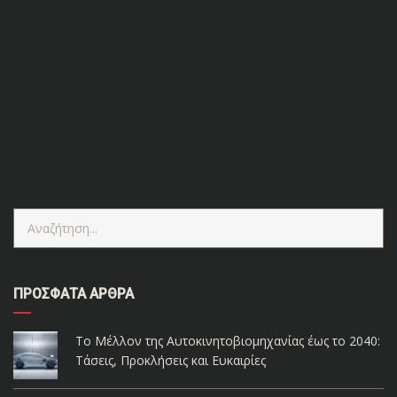
HONDA TYPE R - ΤΑ ΘΡΥΛΙΚΑ ΜΟΝΤΕΛΑ Συνώνυμο
με τις κορυφαίες επιδόσεις, η γκάμα του Honda Type
R αγαπήθηκε από τους λάτρεις για πάνω από 20
χρόνια. Κάνουμε μια αναδρομή στα κορυφαία μοντέλα
αυτής της ξεχωριστής σειράς. NSX-R (1992-1995) Το
NSX-R (χωρίς "Type" στο όνομά του) δεν είχε
περισσότερη ιπποδύναμη από το κανονικό NSX (280
[...]
ΠΡΌΣΦΑΤΑ ΆΡΘΡΑ
Το Μέλλον της Αυτοκινητοβιομηχανίας έως το 2040:
Τάσεις, Προκλήσεις και Ευκαιρίες