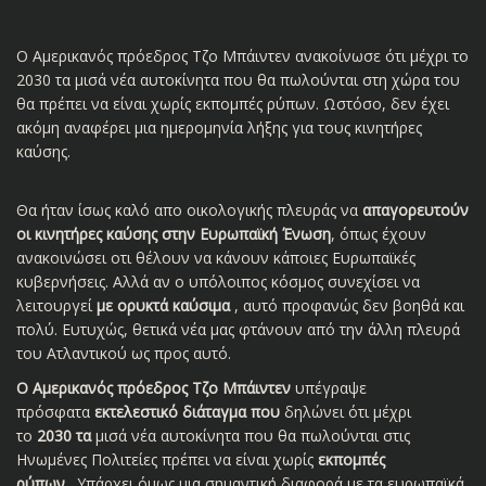
Ο Αμερικανός πρόεδρος Τζο Μπάιντεν ανακοίνωσε ότι μέχρι το
2030 τα μισά νέα αυτοκίνητα που θα πωλούνται στη χώρα του
θα πρέπει να είναι χωρίς εκπομπές ρύπων. Ωστόσο, δεν έχει
ακόμη αναφέρει μια ημερομηνία λήξης για τους κινητήρες
καύσης.
Θα ήταν ίσως καλό απο οικολογικής πλευράς να
απαγορευτούν
οι κινητήρες καύσης στην Ευρωπαϊκή Ένωση
, όπως έχουν
ανακοινώσει οτι θέλουν να κάνουν κάποιες Ευρωπαϊκές
κυβερνήσεις. Αλλά αν ο υπόλοιπος κόσμος συνεχίσει να
λειτουργεί
με ορυκτά καύσιμα
, αυτό προφανώς δεν βοηθά και
πολύ. Ευτυχώς, θετικά νέα μας φτάνουν από την άλλη πλευρά
του Ατλαντικού ως προς αυτό.
Ο Αμερικανός πρόεδρος Τζο Μπάιντεν
υπέγραψε
πρόσφατα
εκτελεστικό
διάταγμα που
δηλώνει ότι μέχρι
το
2030 τα
μισά νέα αυτοκίνητα που θα πωλούνται στις
Ηνωμένες Πολιτείες πρέπει να είναι χωρίς
εκπομπές
ρύπων
. Υπάρχει όμως μια σημαντική διαφορά με τα ευρωπαϊκά