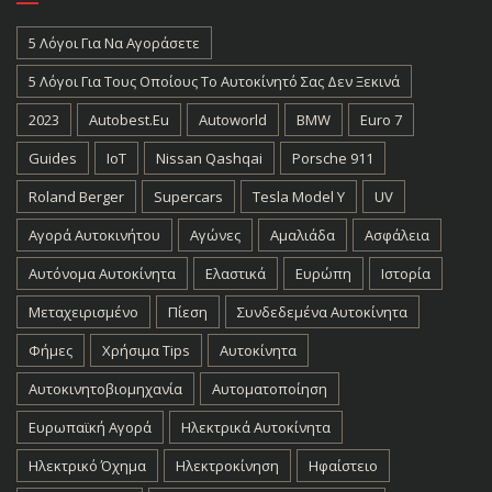
5 Λόγοι Για Να Αγοράσετε
5 Λόγοι Για Τους Οποίους Το Αυτοκίνητό Σας Δεν Ξεκινά
2023
Autobest.eu
Autoworld
BMW
Euro 7
Guides
IoT
Nissan Qashqai
Porsche 911
Roland Berger
Supercars
Tesla Model Y
UV
Αγορά Αυτοκινήτου
Αγώνες
Αμαλιάδα
Ασφάλεια
Αυτόνομα Αυτοκίνητα
Ελαστικά
Ευρώπη
Ιστορία
Μεταχειρισμένο
Πίεση
Συνδεδεμένα Αυτοκίνητα
Φήμες
Χρήσιμα Tips
Αυτοκίνητα
Αυτοκινητοβιομηχανία
Αυτοματοποίηση
Ευρωπαϊκή Αγορά
Ηλεκτρικά Αυτοκίνητα
Ηλεκτρικό Όχημα
Ηλεκτροκίνηση
Ηφαίστειο