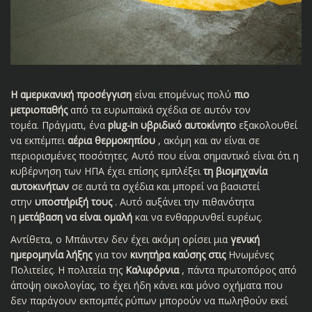
Η αμερικανική προσέγγιση
είναι επομένως πολύ
πιο
μετριοπαθής
από τα ευρωπαϊκά σχέδια σε αυτόν τον
τομέα. Πράγματι, ένα
plug-in υβριδικό αυτοκίνητο
εξακολουθεί
να εκπέμπει
αέρια θερμοκηπίου
, ακόμη και αν είναι σε
περιορισμένες ποσότητες. Αυτό που είναι σημαντικό είναι ότι η
κυβέρνηση των ΗΠΑ έχει επίσης εμπλέξει
τη βιομηχανία
αυτοκινήτων
σε αυτά τα σχέδια και μπορεί να βασιστεί
στην
υποστήριξή τους
. Αυτό αυξάνει την πιθανότητα
η
μετάβαση να είναι ομαλή
και να ενθαρρυνθεί ευρέως.
Αντίθετα, ο Μπάιντεν δεν έχει ακόμη ορίσει μια
γενική
ημερομηνία λήξης
για τον
κινητήρα καύσης στις
Ηνωμένες
Πολιτείες. Η πολιτεία της
Καλιφόρνια
, πάντα πρωτοπόρος από
άποψη οικολογίας, το έχει ήδη κάνει και μόνο οχήματα που
δεν παράγουν εκπομπές ρύπων μπορούν να πωληθούν εκεί